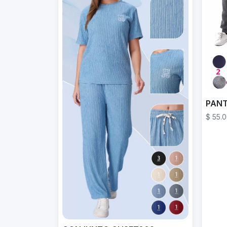
PANT
$ 55.