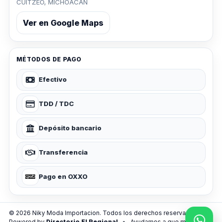
CUITZEO, MICHOACAN
Ver en Google Maps
MÉTODOS DE PAGO
Efectivo
TDD / TDC
Depósito bancario
Transferencia
Pago en OXXO
© 2026 Niky Moda Importacion. Todos los derechos reservados.
Powered by
Directorio El Regional
•
Ayudamos a que más