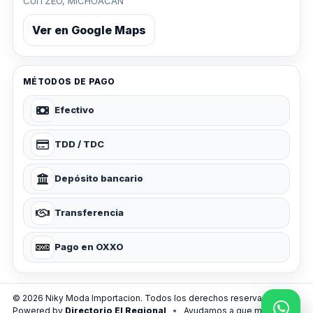
CUITZEO, MICHOACAN
Ver en Google Maps
MÉTODOS DE PAGO
Efectivo
TDD / TDC
Depósito bancario
Transferencia
Pago en OXXO
© 2026 Niky Moda Importacion. Todos los derechos reservados.
Powered by
Directorio El Regional
•
Ayudamos a que más