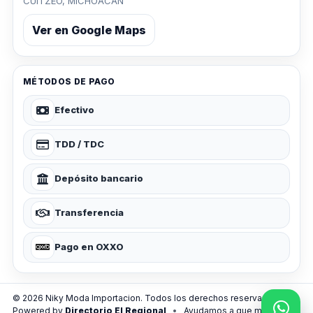
CUITZEO, MICHOACAN
Ver en Google Maps
MÉTODOS DE PAGO
Efectivo
TDD / TDC
Depósito bancario
Transferencia
Pago en OXXO
© 2026 Niky Moda Importacion. Todos los derechos reservados.
Powered by
Directorio El Regional
•
Ayudamos a que más